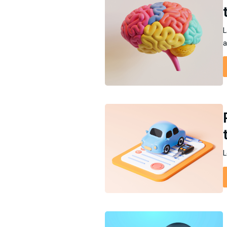
L
a
L