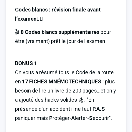
Codes blancs : révision finale avant 
l’examen🏄‍♂️
🎬 
8 Codes blancs supplémentaires 
pour 
être (vraiment) prêt le jour de l'examen
BONUS 1
On vous a résumé tous le Code de la route 
en 
17 FICHES MNÉMOTECHNIQUES
 : plus 
besoin de lire un livre de 200 pages...et on y 
a ajouté des hacks solides 🏂 : "En 
présence d'un accident il ne faut 
P.A.S
paniquer mais
 P
rotéger-
A
lerter-
S
ecourir".